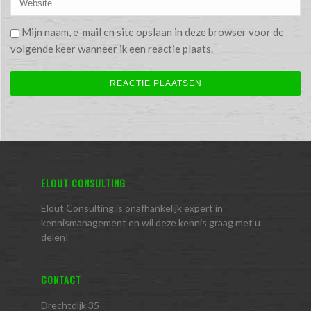
Mijn naam, e-mail en site opslaan in deze browser voor de
volgende keer wanneer ik een reactie plaats.
ELOUT CONSULTING
Elout Consulting is onafhankelijk expert in
kennismanagement en wil deze kennis graag met u
delen!
CONTACT
Drechtdijk 35