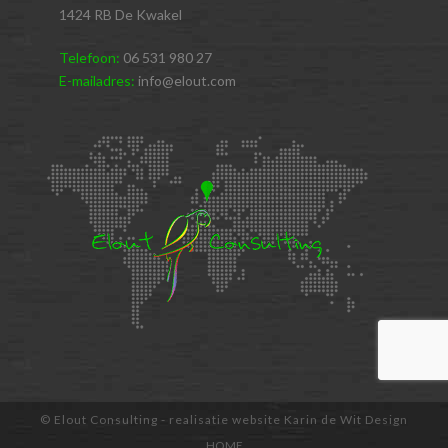
1424 RB De Kwakel
Telefoon:
06 531 980 27
E-mailadres:
info@elout.com
© Elout Consulting - realisatie website Karin de Wit Design
HOME