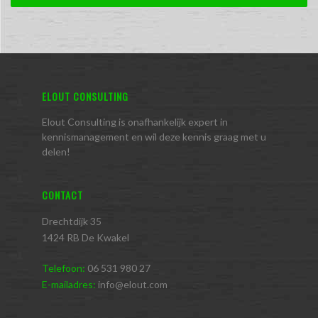
ELOUT CONSULTING
Elout Consulting is onafhankelijk expert in
kennismanagement en wil deze kennis graag met u
delen!
CONTACT
Drechtdijk 35
1424 RB De Kwakel
Telefoon:
06 531 980 27
E-mailadres:
info@elout.com