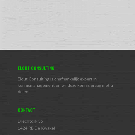
ELOUT CONSULTING
Elout Consulting is onafhankelijk expert in
kennismanagement en wil deze kennis graag met u
delen!
CONTACT
Drechtdijk 35
1424 RB De Kwakel